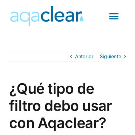
Saltar
al
Toggl
contenido
Navig
INICIO
Anterior
Siguiente
¿QUÉ ES?
PRODUCTOS
¿Qué tipo de
filtro debo usar
PREGUNTAS
con Aqaclear?
CONTACTO