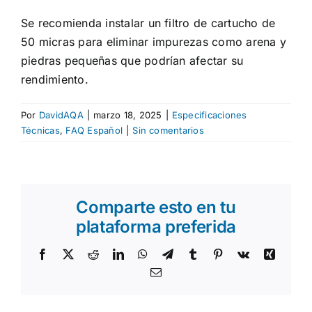
DE | EN
Se recomienda instalar un filtro de cartucho de
50 micras para eliminar impurezas como arena y
piedras pequeñas que podrían afectar su
rendimiento.
Por
DavidAQA
|
marzo 18, 2025
|
Especificaciones
Técnicas
,
FAQ Español
|
Sin comentarios
Comparte esto en tu
plataforma preferida
Facebook
X
Reddit
LinkedIn
WhatsApp
Telegram
Tumblr
Pinterest
Vk
Xing
Correo
electrónico