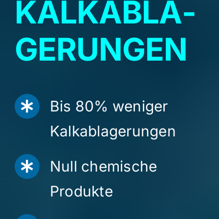
KALK­­AB­­LA­­
GE­­RUNG­­EN
Bis 80% weniger
Kalkablagerungen
Null chemische
Produkte