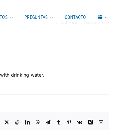
TOS
PREGUNTAS
CONTACTO
Anterior
Siguiente
with drinking water.
Facebook
X
Reddit
LinkedIn
WhatsApp
Telegram
Tumblr
Pinterest
Vk
Xing
Correo
electrónico