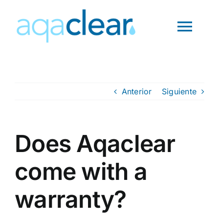
Saltar
al
Toggl
contenido
Navig
INICIO
Anterior
Siguiente
¿QUÉ ES?
PRODUCTOS
Does Aqaclear
come with a
PREGUNTAS
warranty?
CONTACTO