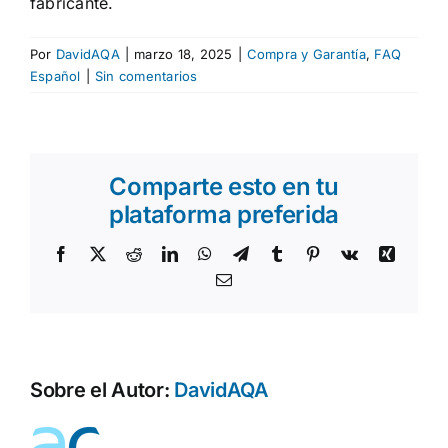
fabricante.
DE | EN
Por
DavidAQA
|
marzo 18, 2025
|
Compra y Garantía
,
FAQ
Español
|
Sin comentarios
Comparte esto en tu
plataforma preferida
Facebook
X
Reddit
LinkedIn
WhatsApp
Telegram
Tumblr
Pinterest
Vk
Xing
Correo
electrónico
Sobre el Autor:
DavidAQA