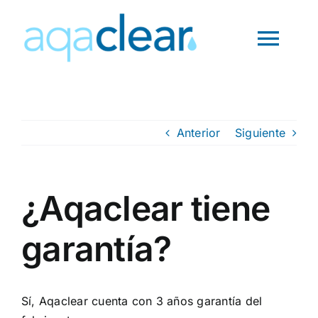
Saltar
al
Toggl
contenido
Navig
INICIO
Anterior
Siguiente
¿QUÉ ES?
PRODUCTOS
¿Aqaclear tiene
garantía?
PREGUNTAS
CONTACTO
Sí, Aqaclear cuenta con 3 años garantía del